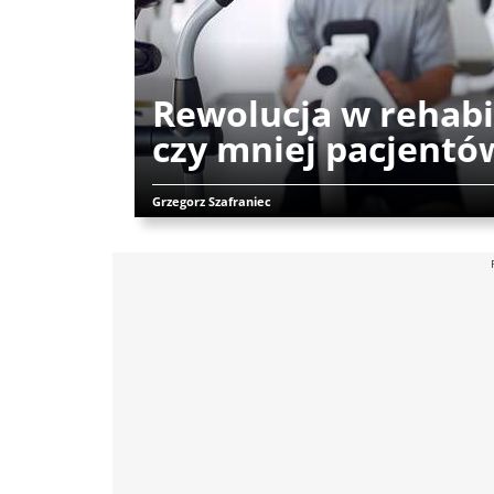
Rewolucja w rehabil
czy mniej pacjentó
Grzegorz Szafraniec