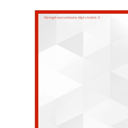
Wystąpił nieoczekiwany błąd o kodzie: 0.