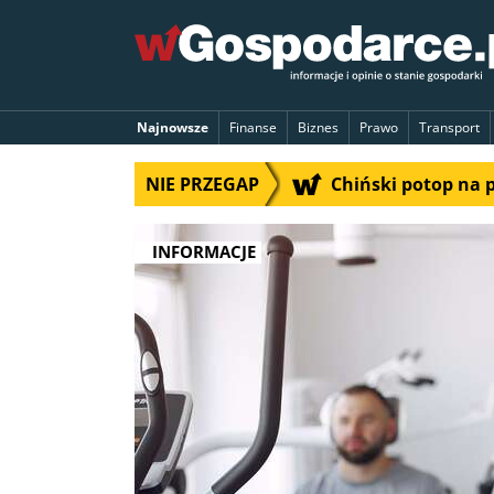
Najnowsze
Finanse
Biznes
Prawo
Transport
NIE PRZEGAP
Chiński potop na 
INFORMACJE