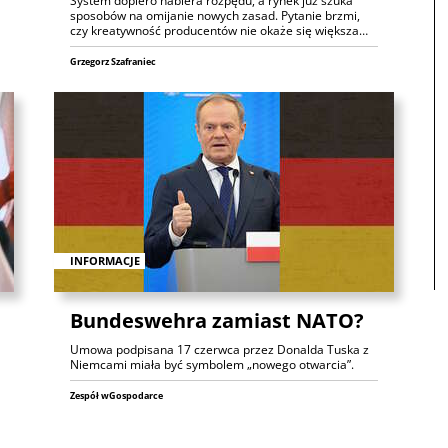
System dopiero nabiera rozpędu, a rynek już szuka
sposobów na omijanie nowych zasad. Pytanie brzmi,
czy kreatywność producentów nie okaże się większa…
Grzegorz Szafraniec
INFORMACJE
Bundeswehra zamiast NATO?
Umowa podpisana 17 czerwca przez Donalda Tuska z
Niemcami miała być symbolem „nowego otwarcia”.
Zespół wGospodarce