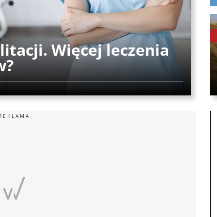
itacji. Więcej leczenia
w?
REKLAMA