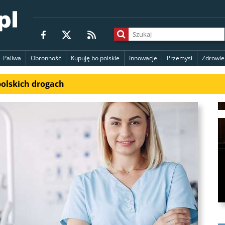
Paliwa
Obronność
Kupuję bo polskie
Innowacje
Przemysł
Zdrowie
polskich drogach