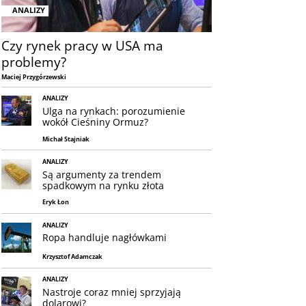
ANALIZY
Czy rynek pracy w USA ma
problemy?
Maciej Przygórzewski
ANALIZY
Ulga na rynkach: porozumienie
wokół Cieśniny Ormuz?
Michał Stajniak
ANALIZY
Są argumenty za trendem
spadkowym na rynku złota
Eryk Łon
ANALIZY
Ropa handluje nagłówkami
Krzysztof Adamczak
ANALIZY
Nastroje coraz mniej sprzyjają
dolarowi?