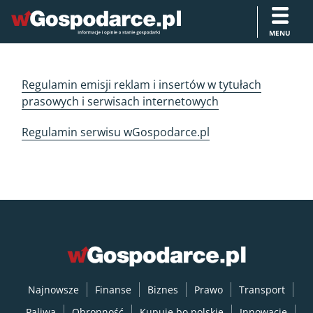
MENU
Regulamin emisji reklam i insertów w tytułach
prasowych i serwisach internetowych
Regulamin serwisu wGospodarce.pl
Najnowsze
Finanse
Biznes
Prawo
Transport
Paliwa
Obronność
Kupuję bo polskie
Innowacje