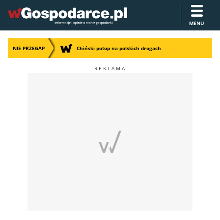
MENU
NIE PRZEGAP
Chiński potop na polskich drogach