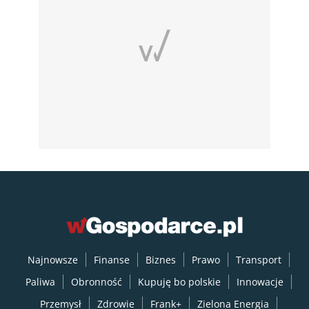
Najnowsze
Finanse
Biznes
Prawo
Transport
Paliwa
Obronność
Kupuję bo polskie
Innowacje
Przemysł
Zdrowie
Frank+
Zielona Energia