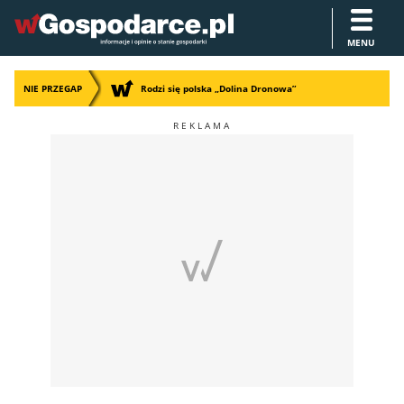
MENU
NIE PRZEGAP
Rodzi się polska „Dolina Dronowa”