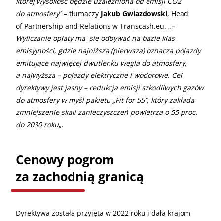
której wysokość będzie uzależniona od emisji CO2
do atmosfery
” – tłumaczy
Jakub Gwiazdowski
, Head
of Partnership and Relations w Transcash.eu. „
–
Wyliczanie opłaty ma się odbywać na bazie klas
emisyjności, gdzie najniższa (pierwsza) oznacza pojazdy
emitujące najwięcej dwutlenku węgla do atmosfery,
a najwyższa – pojazdy elektryczne i wodorowe. Cel
dyrektywy jest jasny – redukcja emisji szkodliwych gazów
do atmosfery w myśl pakietu „Fit for 55”, który zakłada
zmniejszenie skali zanieczyszczeń powietrza o 55 proc.
do 2030 roku
„.
Cenowy pogrom
za zachodnią granicą
Dyrektywa została przyjęta w 2022 roku i dała krajom