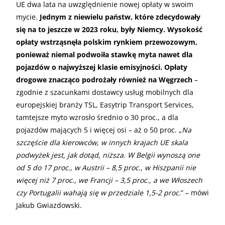
UE dwa lata na uwzględnienie nowej opłaty w swoim
mycie.
Jednym z niewielu państw, które zdecydowały
się na to jeszcze w 2023 roku, były Niemcy. Wysokość
opłaty wstrząsnęła polskim rynkiem przewozowym,
ponieważ niemal podwoiła stawkę myta nawet dla
pojazdów o najwyższej klasie emisyjności. Opłaty
drogowe znacząco podrożały również na Węgrzech
–
zgodnie z szacunkami dostawcy usług mobilnych dla
europejskiej branży TSL, Easytrip Transport Services,
tamtejsze myto wzrosło średnio o 30 proc., a dla
pojazdów mających 5 i więcej osi – aż o 50 proc. „
Na
szczęście dla kierowców, w innych krajach UE skala
podwyżek jest, jak dotąd, niższa. W Belgii wynoszą one
od 5 do 17 proc., w Austrii – 8,5 proc., w Hiszpanii nie
więcej niż 7 proc., we Francji – 3,5 proc., a we Włoszech
czy Portugalii wahają się w przedziale 1,5-2 proc.
” – mówi
Jakub Gwiazdowski.