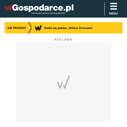
MENU
NIE PRZEGAP
Rodzi się polska „Dolina Dronowa”