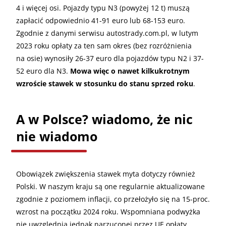
4 i więcej osi. Pojazdy typu N3 (powyżej 12 t) muszą
zapłacić odpowiednio 41-91 euro lub 68-153 euro.
Zgodnie z danymi serwisu autostrady.com.pl, w lutym
2023 roku opłaty za ten sam okres (bez rozróżnienia
na osie) wynosiły 26-37 euro dla pojazdów typu N2 i 37-
52 euro dla N3.
Mowa więc o nawet kilkukrotnym
wzroście stawek w stosunku do stanu sprzed roku
.
A w Polsce? wiadomo, że nic
nie wiadomo
Obowiązek zwiększenia stawek myta dotyczy również
Polski. W naszym kraju są one regularnie aktualizowane
zgodnie z poziomem inflacji, co przełożyło się na 15-proc.
wzrost na początku 2024 roku. Wspomniana podwyżka
nie uwzględnia jednak narzuconej przez UE opłaty