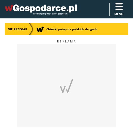
MENU
NIE PRZEGAP
Chiński potop na polskich drogach