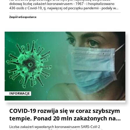
dobową liczbę zakażeń koronawirusem - 1967 - i hospitalizowano
436 osób z Covid-19, tj. najwięcej od początku pandemii - podały w…
Zespół wGospodarce
INFORMACJE
COVID-19 rozwija się w coraz szybszym
tempie. Ponad 20 mln zakażonych na…
Liczba zakażeń wywołanych koronawirusem SARS-CoV-2