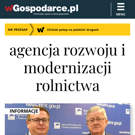
MENU
NIE PRZEGAP
Chiński potop na polskich drogach
agencja rozwoju i
modernizacji
rolnictwa
INFORMACJE