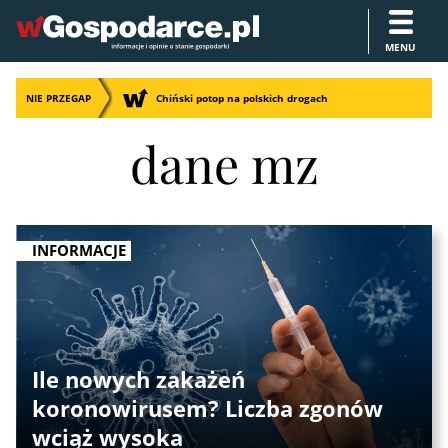
MENU
NIE PRZEGAP
Chiński potop na polskich drogach
dane mz
INFORMACJE
Ile nowych zakażeń
koronowirusem? Liczba zgonów
wciąż wysoka