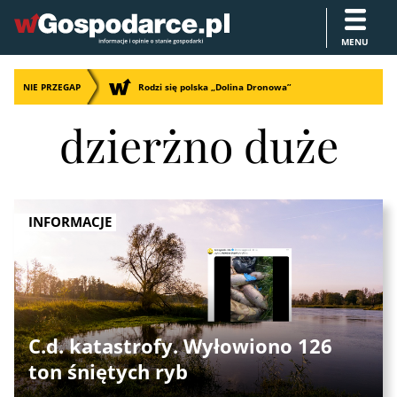
MENU
NIE PRZEGAP
Rodzi się polska „Dolina Dronowa”
dzierżno duże
INFORMACJE
C.d. katastrofy. Wyłowiono 126
ton śniętych ryb