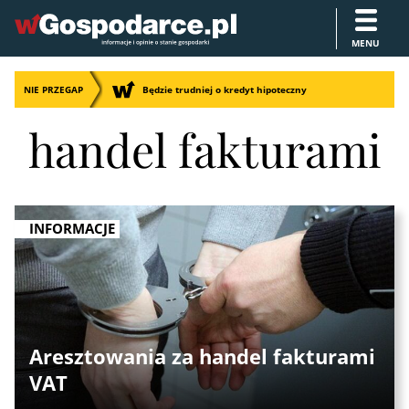
MENU
NIE PRZEGAP
Będzie trudniej o kredyt hipoteczny
handel fakturami
INFORMACJE
Aresztowania za handel fakturami
VAT