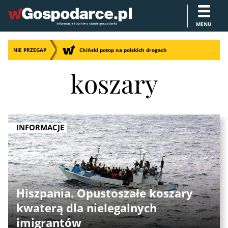
MENU
NIE PRZEGAP
Chiński potop na polskich drogach
koszary
INFORMACJE
Hiszpania. Opustoszałe koszary
kwaterą dla nielegalnych
imigrantów