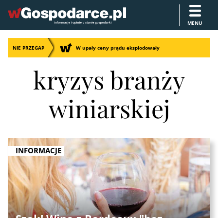
MENU
NIE PRZEGAP
W upały ceny prądu eksplodowały
kryzys branży
winiarskiej
INFORMACJE