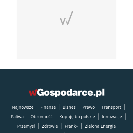
Najnowsze
Finanse
Biznes
Prawo
Transport
Paliwa
Obronność
Kupuję bo polskie
Innowacje
Przemysł
Zdrowie
Frank+
Zielona Energia