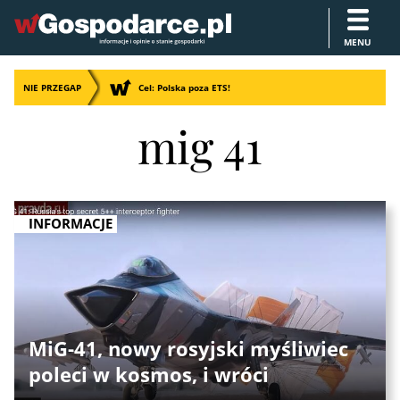
MENU
NIE PRZEGAP
Cel: Polska poza ETS!
mig 41
INFORMACJE
MiG-41, nowy rosyjski myśliwiec
poleci w kosmos, i wróci