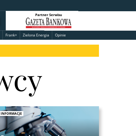
Partner Serwisu
Frank+
Zielona Energia
Opinie
wcy
INFORMACJE