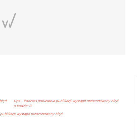
błęd
Ups… Podczas pobierania publikacji wystąpił nieoczekiwany błęd
o kodzie: 0.
ublikacji wystąpił nieoczekiwany błęd