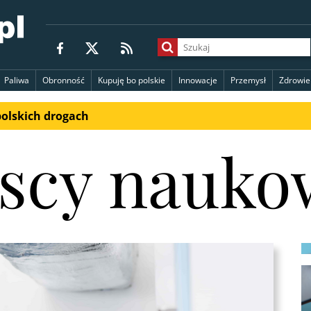
Paliwa
Obronność
Kupuję bo polskie
Innowacje
Przemysł
Zdrowie
polskich drogach
lscy nauko