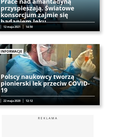
Prace nad amantadyną
przyspieszają. Światowe
konsorcjum zajmie się
badaniem leku
12 maja 2021
14:50
INFORMACJE
Polscy naukowcy tworzą
pionierski lek przeciw COVID-
19
22 maja 2020
12:12
REKLAMA