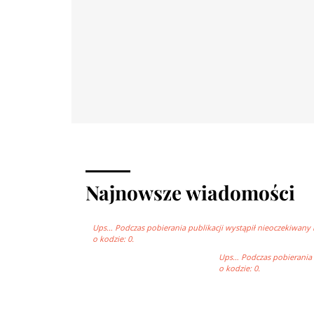
Najnowsze wiadomości
Ups… Podczas pobierania publikacji wystąpił nieoczekiwany 
o kodzie: 0.
Ups… Podczas pobierania p
o kodzie: 0.