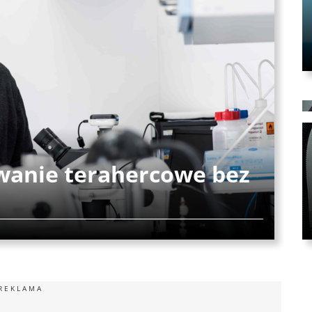
anie terahercowe bez
REKLAMA