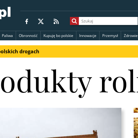
Paliwa
Obronność
Kupuję bo polskie
Innowacje
Przemysł
Zdrowie
polskich drogach
odukty ro