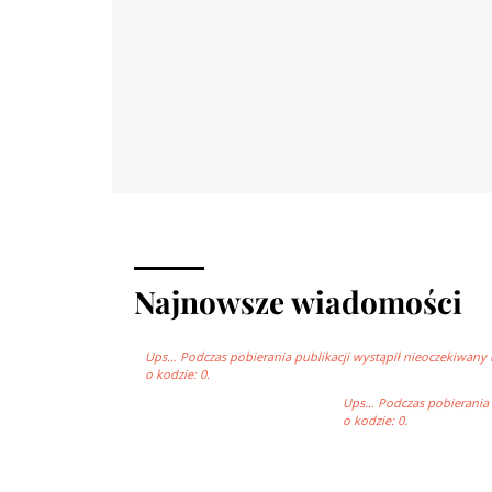
Najnowsze wiadomości
Ups… Podczas pobierania publikacji wystąpił nieoczekiwany 
o kodzie: 0.
Ups… Podczas pobierania p
o kodzie: 0.