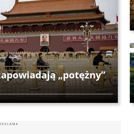
zapowiadają „potężny”
REKLAMA