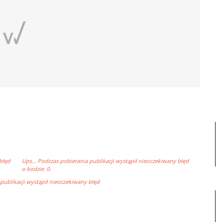
błęd
Ups… Podczas pobierania publikacji wystąpił nieoczekiwany błęd
o kodzie: 0.
ublikacji wystąpił nieoczekiwany błęd