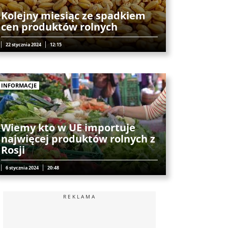
Kolejny miesiąc ze spadkiem
cen produktów rolnych
22 stycznia 2024
12:15
INFORMACJE
Wiemy kto w UE importuje
najwięcej produktów rolnych z
Rosji
6 stycznia 2024
20:48
REKLAMA