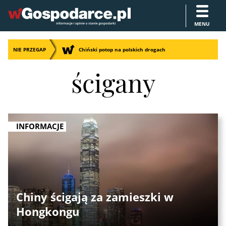
MENU
NIE PRZEGAP
Chiński potop na polskich drogach
ścigany
INFORMACJE
Chiny ścigają za zamieszki w
Hongkongu