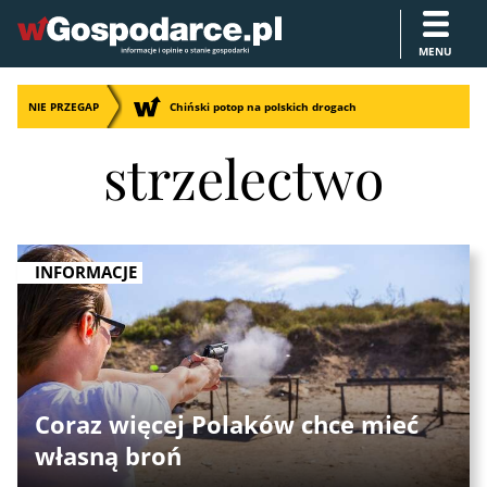
MENU
NIE PRZEGAP
Chiński potop na polskich drogach
strzelectwo
INFORMACJE
Coraz więcej Polaków chce mieć
własną broń