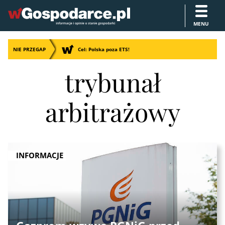
MENU
NIE PRZEGAP
Cel: Polska poza ETS!
trybunał
arbitrażowy
INFORMACJE