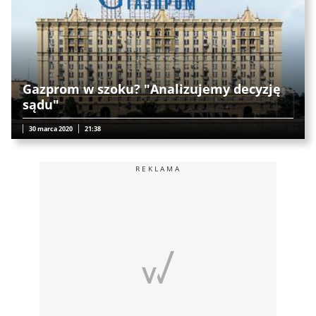
Gazprom w szoku? "Analizujemy decyzję
sądu"
30 marca 2020
21:38
REKLAMA