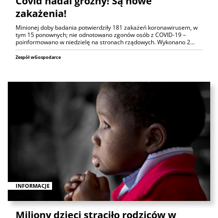
Covid nadal groźny! Są nowe
zakażenia!
Minionej doby badania potwierdziły 181 zakażeń koronawirusem, w
tym 15 ponownych; nie odnotowano zgonów osób z COVID-19 –
poinformowano w niedzielę na stronach rządowych. Wykonano 2…
Zespół wGospodarce
INFORMACJE
Miliony dzieci straciło rodziców w