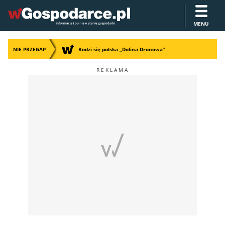
MENU
NIE PRZEGAP
Rodzi się polska „Dolina Dronowa”