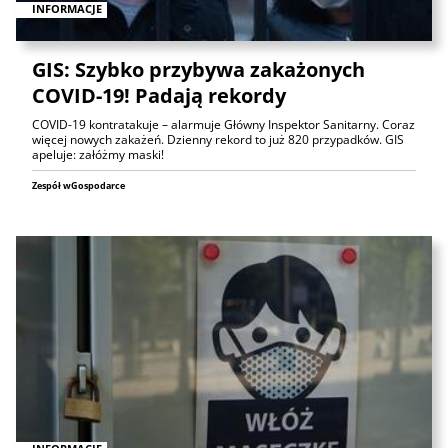
INFORMACJE
GIS: Szybko przybywa zakażonych
COVID-19! Padają rekordy
COVID-19 kontratakuje – alarmuje Główny Inspektor Sanitarny. Coraz
więcej nowych zakażeń. Dzienny rekord to już 820 przypadków. GIS
apeluje: załóżmy maski!
Zespół wGospodarce