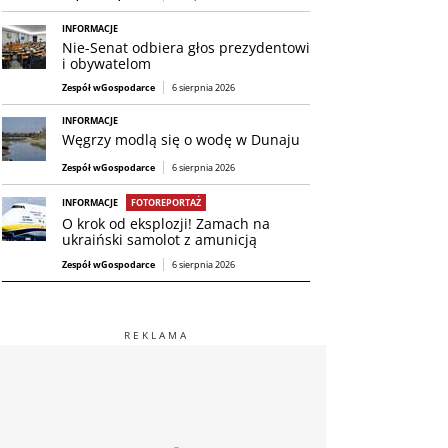
INFORMACJE
Nie-Senat odbiera głos prezydentowi
i obywatelom
Zespół wGospodarce
6 sierpnia 2026
INFORMACJE
Węgrzy modlą się o wodę w Dunaju
Zespół wGospodarce
6 sierpnia 2026
INFORMACJE
FOTOREPORTAŻ
O krok od eksplozji! Zamach na
ukraiński samolot z amunicją
Zespół wGospodarce
6 sierpnia 2026