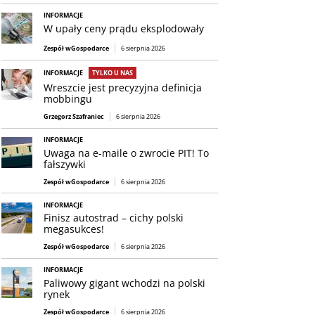
INFORMACJE
W upały ceny prądu eksplodowały
Zespół wGospodarce
6 sierpnia 2026
INFORMACJE
TYLKO U NAS
Wreszcie jest precyzyjna definicja
mobbingu
Grzegorz Szafraniec
6 sierpnia 2026
INFORMACJE
Uwaga na e-maile o zwrocie PIT! To
fałszywki
Zespół wGospodarce
6 sierpnia 2026
INFORMACJE
Finisz autostrad – cichy polski
megasukces!
Zespół wGospodarce
6 sierpnia 2026
INFORMACJE
Paliwowy gigant wchodzi na polski
rynek
Zespół wGospodarce
6 sierpnia 2026