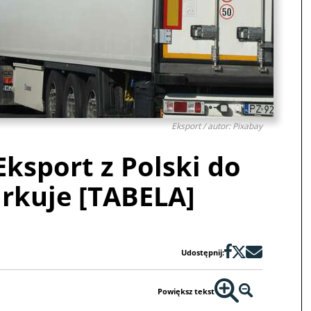
Eksport / autor: Pixabay
Eksport z Polski do
rkuje [TABELA]
Udostępnij:
Powiększ tekst