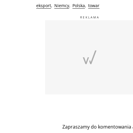
eksport
Niemcy
Polska
towar
Zapraszamy do komentowania a