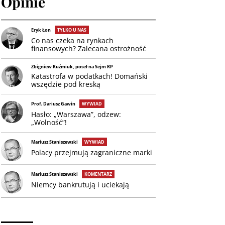
Opinie
Eryk Łon
TYLKO U NAS
Co nas czeka na rynkach
finansowych? Zalecana ostrożność
Zbigniew Kuźmiuk, poseł na Sejm RP
Katastrofa w podatkach! Domański
wszędzie pod kreską
Prof. Dariusz Gawin
WYWIAD
Hasło: „Warszawa”, odzew:
„Wolność”!
Mariusz Staniszewski
WYWIAD
Polacy przejmują zagraniczne marki
Mariusz Staniszewski
KOMENTARZ
Niemcy bankrutują i uciekają