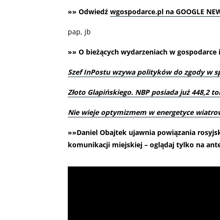
»» Odwiedź
wgospodarce.pl na GOOGLE NE
pap, jb
»» O bieżących wydarzeniach w gospodarce i 
Szef InPostu wzywa polityków do zgody w s
Złoto Glapińskiego. NBP posiada już 448,2 to
Nie wieje optymizmem w energetyce wiatro
»»Daniel Obajtek ujawnia powiązania rosyjski
komunikacji miejskiej – oglądaj tylko na ant