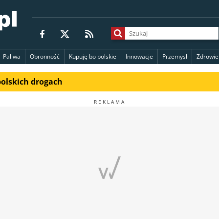
Paliwa
Obronność
Kupuję bo polskie
Innowacje
Przemysł
Zdrowie
polskich drogach