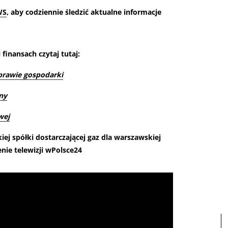
WS
, aby codziennie śledzić aktualne informacje
finansach czytaj tutaj:
prawie gospodarki
ny
wej
ej spółki dostarczającej gaz dla warszawskiej
enie telewizji wPolsce24