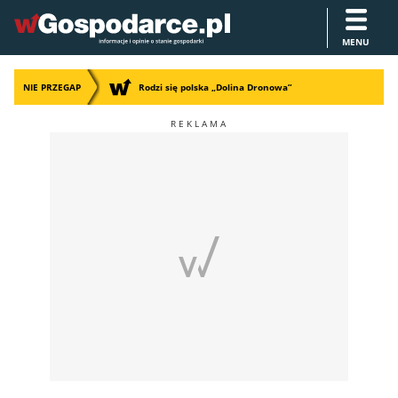
MENU
NIE PRZEGAP
Rodzi się polska „Dolina Dronowa”