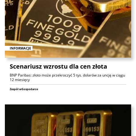
INFORMACJE
Scenariusz wzrostu dla cen złota
BNP Paribas: złoto może przekroczyć 5 tys. dolarów za uncję w ciągu
12 miesięcy
Zespół wGospodarce