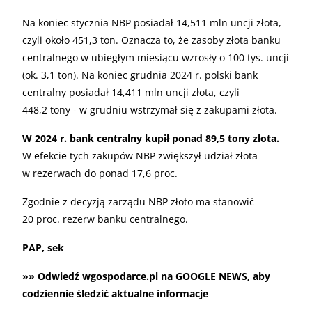
Na koniec stycznia NBP posiadał 14,511 mln uncji złota,
czyli około 451,3 ton. Oznacza to, że zasoby złota banku
centralnego w ubiegłym miesiącu wzrosły o 100 tys. uncji
(ok. 3,1 ton). Na koniec grudnia 2024 r. polski bank
centralny posiadał 14,411 mln uncji złota, czyli
448,2 tony - w grudniu wstrzymał się z zakupami złota.
W 2024 r. bank centralny kupił ponad 89,5 tony złota.
W efekcie tych zakupów NBP zwiększył udział złota
w rezerwach do ponad 17,6 proc.
Zgodnie z decyzją zarządu NBP złoto ma stanowić
20 proc. rezerw banku centralnego.
PAP, sek
»» Odwiedź
wgospodarce.pl na GOOGLE NEWS
, aby
codziennie śledzić aktualne informacje