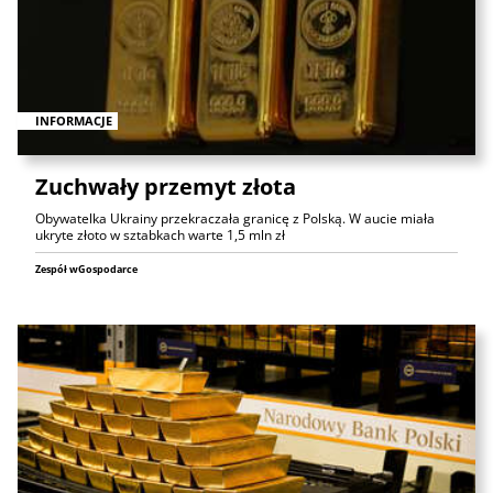
INFORMACJE
Zuchwały przemyt złota
Obywatelka Ukrainy przekraczała granicę z Polską. W aucie miała
ukryte złoto w sztabkach warte 1,5 mln zł
Zespół wGospodarce