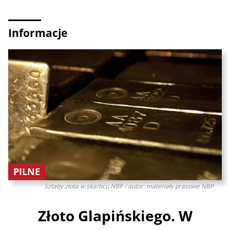
Informacje
PILNE
Sztaby złota w skarbcu NBP / autor: materiały prasowe NBP
Złoto Glapińskiego. W