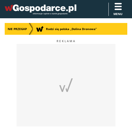
MENU
NIE PRZEGAP
Rodzi się polska „Dolina Dronowa”