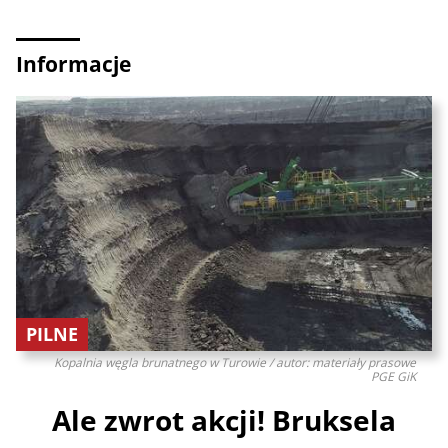
Informacje
PILNE
Kopalnia węgla brunatnego w Turowie / autor: materiały prasowe
PGE GiK
Ale zwrot akcji! Bruksela