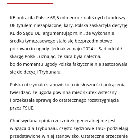
KE potrąciła Polsce 68,5 mln euro z należnych funduszy
UE tytułem niezapłaconej kary. Polska zaskarżyła decyzję
KE do Sądu UE, argumentując m.in., że wykonanie
środka tymczasowego stało się bezprzedmiotowe
po zawarciu ugody. Jednak w maju 2024 r. Sąd oddalił
skargę Polski, uznając, że kara była należna,
bo do momentu ugody Polska faktycznie nie zastosowała
się do decyzji Trybunału.
Polska utrzymała stanowisko o niesłuszności potrącenia,
twierdząc, że ugoda powinna mieć skutek wsteczny
i przekazała sprawę do ostatecznego rozstrzygnięcia
przez TSUE.
Choć wydana opinia rzeczniczki generalnej nie jest
wiążąca dla Trybunału, często sędziowie TSUE podzielają
przedstawione w niej stanowisko. Ostateczne orzeczenie