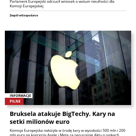
Parlament Europejski odrzucił wniosek o wotum nieufności dla
Komisji Europejskiej
Zespół wGospodarce
INFORMACJE
PILNE
Bruksela atakuje BigTechy. Kary na
setki milionów euro
Komisja Europejska nałożyła w środę kary w wysokości 500 mln i 200
mln euro na koncerny Apple i Meta za naruszenie Aktu o rynkach