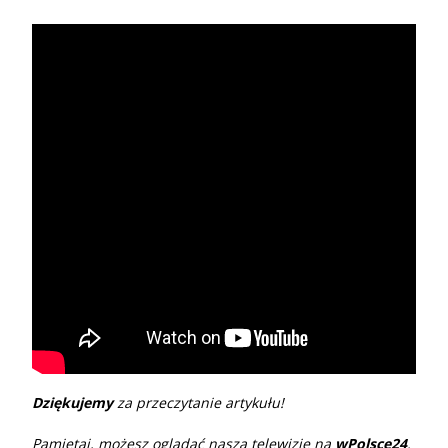
Dziękujemy
za przeczytanie artykułu!
Pamiętaj, możesz oglądać naszą telewizję na
wPolsce24
.