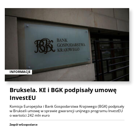
INFORMACJE
Bruksela. KE i BGK podpisały umowę
InvestEU
Komisja Europejska i Bank Gospodarstwa Krajowego (BGK) podpisały
w Brukseli umowę w sprawie gwarancji unijnego programu InvestEU
o wartości 242 mln euro
Zespół wGospodarce