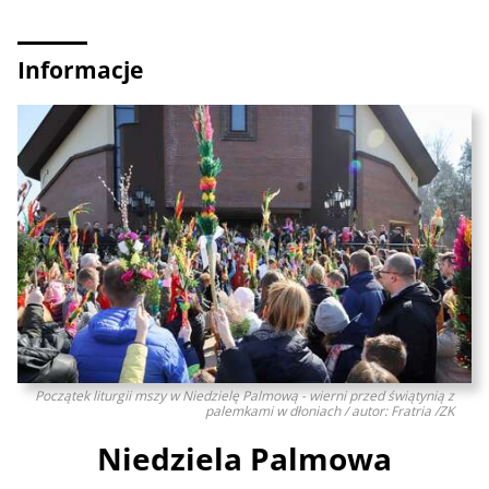
Informacje
Początek liturgii mszy w Niedzielę Palmową - wierni przed świątynią z
palemkami w dłoniach / autor: Fratria /ZK
Niedziela Palmowa