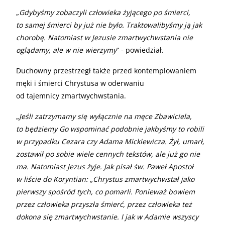
„
Gdybyśmy zobaczyli człowieka żyjącego po śmierci,
to samej śmierci by już nie było. Traktowalibyśmy ją jak
chorobę. Natomiast w Jezusie zmartwychwstania nie
oglądamy, ale w nie wierzymy
” - powiedział.
Duchowny przestrzegł także przed kontemplowaniem
męki i śmierci Chrystusa w oderwaniu
od tajemnicy zmartwychwstania.
„
Jeśli zatrzymamy się wyłącznie na męce Zbawiciela,
to będziemy Go wspominać podobnie jakbyśmy to robili
w przypadku Cezara czy Adama Mickiewicza. Żył, umarł,
zostawił po sobie wiele cennych tekstów, ale już go nie
ma. Natomiast Jezus żyje. Jak pisał św. Paweł Apostoł
w liście do Koryntian: „Chrystus zmartwychwstał jako
pierwszy spośród tych, co pomarli. Ponieważ bowiem
przez człowieka przyszła śmierć, przez człowieka też
dokona się zmartwychwstanie. I jak w Adamie wszyscy