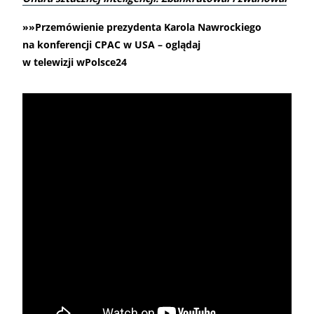
»»Przemówienie prezydenta Karola Nawrockiego
na konferencji CPAC w USA – oglądaj
w telewizji wPolsce24