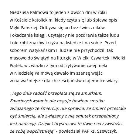
Niedziela Palmowa to jeden z dwóch dni w roku
w Kościele katolickim, kiedy czyta się lub śpiewa opis
Męki Pańskiej. Odbywa się on bez świeczników
i okadzania księgi. Czytający nie pozdrawia także ludu
i nie robi znaków krzyża na księdze i na sobie. Przed
soborem watykańskim II ludzie nie przychodzili tak
masowo do świątyń na liturgię w Wielki Czwartek i Wielki
Piątek, w związku z tym odczytywanie całej męki
w Niedzielę Palmową dawało im szansę wejść
w najważniejsze dla chrześcijaństwa tajemnice wiary.
„
Tego dnia radość przeplata się ze smutkiem.
Zmartwychwstanie nie neguje bowiem smutku
związanego ze śmiercią; nie sprawia, że śmierć przestała
być śmiercią, ale związany z nią smutek przepełniony
jest nadzieją. Dzięki Chrystusowi te dwie rzeczywistości
ze sobą współistnieją
” - powiedział PAP ks. Szewczyk.