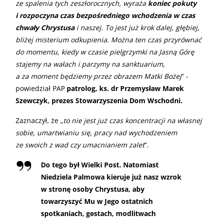
ze spalenia tych zeszłorocznych, wyraża
koniec pokuty
i rozpoczyna czas bezpośredniego wchodzenia w czas
chwały Chrystusa
i naszej. To jest już krok dalej, głębiej,
bliżej misterium odkupienia. Można ten czas przyrównać
do momentu, kiedy w czasie pielgrzymki na Jasną Górę
stajemy na wałach i parzymy na sanktuarium,
a za moment będziemy przez obrazem Matki Bożej
” -
powiedział PAP
patrolog, ks. dr Przemysław Marek
Szewczyk, prezes Stowarzyszenia Dom Wschodni.
Zaznaczył, że „
to nie jest już czas koncentracji na własnej
sobie, umartwianiu się, pracy nad wychodzeniem
ze swoich z wad czy umacnianiem zalet
”.
Do tego był Wielki Post. Natomiast
Niedziela Palmowa kieruje już nasz wzrok
w stronę osoby Chrystusa, aby
towarzyszyć Mu w Jego ostatnich
spotkaniach, gestach, modlitwach