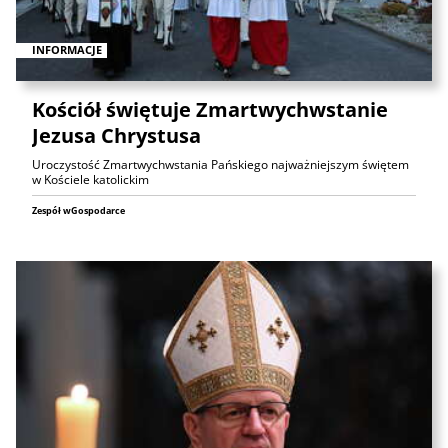
INFORMACJE
Kościół świętuje Zmartwychwstanie
Jezusa Chrystusa
Uroczystość Zmartwychwstania Pańskiego najważniejszym świętem
w Kościele katolickim
Zespół wGospodarce