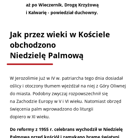
aż po Wieczernik, Drogę Krzyżową
i Kalwarię - powiedział duchowny.
Jak przez wieki w Kościele
obchodzono
Niedzielę Palmową
W Jerozolimie już w IV w. patriarcha tego dnia dosiadał
oślicy i otoczony tłumem wjeżdżał na niej z Góry Oliwnej
do miasta. Podobny zwyczaj rozpowszechnił się
na Zachodzie Europy w V i VI wieku. Natomiast obrzęd
święcenia palm wprowadzono do liturgii
dopiero w XI wieku.
Do reformy z 1955 r. celebrans wychodził w Niedzielę
Palmową przed kościół i zamykano bramę świątyni.