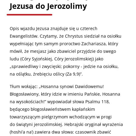
Jezusa do Jerozolimy
Opis wjazdu Jezusa znajduje się u czterech
Ewangelistów. Czytamy, że Chrystus siedział na osiołku
wypełniając tym samym proroctwo Zachariasza, który
mówił, że mesjasz jako zbawiciel przyjdzie do swego
ludu (Córy Syjońskiej, Córy Jerozolimskiej) jako
„sprawiedliwy i zwycięski; pokorny - jedzie na osiołku,
na oślątku, źrebięciu oślicy (Za 9,9)”.
Tłum wołając: „Hosanna synowi Dawidowemu!
Błogosławiony, który idzie w imieniu Pańskie, Hosanna
na wysokościach!” wypowiadał słowa Psalmu 118,
będącego błogosławieństwem kapłańskim
towarzyszącym pielgrzymom wchodzącym w progi
do świątyni jerozolimskiej. Hebrajski oryginał wyrażenia
(hoshi’a na’) zawiera dwa słowa: czasownik zbawić