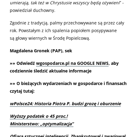
umierają, tak też w Chrystusie wszyscy będą ożywieni
” -
powiedział duchowny.
Zgodnie z tradycją, palmy przechowywane są przez cały
rok. Powstałym z ich spalenia popiołem posypywane
są głowy wiernych w Środę Popielcową.
Magdalena Gronek (PAP), sek
»» Odwiedź
wgospodarce.pl na GOOGLE NEWS
, aby
codziennie śledzić aktualne informacje
»» O bieżących wydarzeniach w gospodarce i finansach
czytaj tutaj:
wPolsce24: Historia Piotra P. budzi grozę i oburzenie
Wyższy podatek o 45 proc.!
Ministerstwo: „optymalizacja”
Ofiara sztucznej inteligencji. Zbankrutował i zwariował