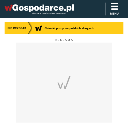
MENU
NIE PRZEGAP
Chiński potop na polskich drogach