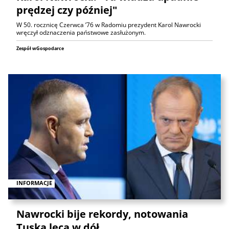
prędzej czy później"
W 50. rocznicę Czerwca ’76 w Radomiu prezydent Karol Nawrocki
wręczył odznaczenia państwowe zasłużonym.
Zespół wGospodarce
INFORMACJE
Nawrocki bije rekordy, notowania
Tuska lecą w dół