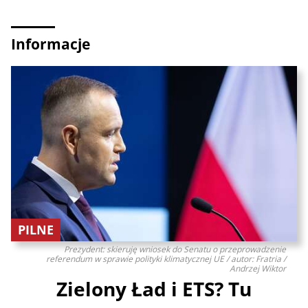
Informacje
PILNE
Prezydent: skieruję wniosek do Senatu o przeprowadzenie
referendum w sprawie polityki klimatycznej UE / autor: Fratria /
Andrzej Wiktor
Zielony Ład i ETS? Tu