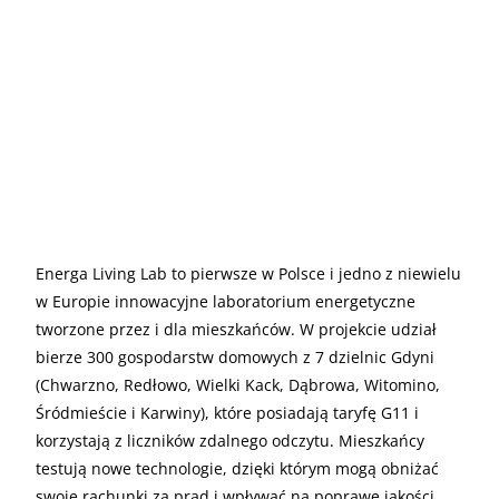
Energa Living Lab to pierwsze w Polsce i jedno z niewielu
w Europie innowacyjne laboratorium energetyczne
tworzone przez i dla mieszkańców. W projekcie udział
bierze 300 gospodarstw domowych z 7 dzielnic Gdyni
(Chwarzno, Redłowo, Wielki Kack, Dąbrowa, Witomino,
Śródmieście i Karwiny), które posiadają taryfę G11 i
korzystają z liczników zdalnego odczytu. Mieszkańcy
testują nowe technologie, dzięki którym mogą obniżać
swoje rachunki za prąd i wpływać na poprawę jakości