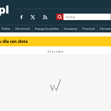
Paliwa
Obronność
Kupuję bo polskie
Innowacje
Przemysł
Zdrowie
 dla cen złota