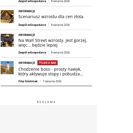
Zespół wGospodarce
8 sierpnia 2026
INFORMACJE
Scenariusz wzrostu dla cen złota
Zespół wGospodarce
8 sierpnia 2026
INFORMACJE
Na Wall Street wzrosty. Jest gorzej,
więc... będzie lepiej
Zespół wGospodarce
8 sierpnia 2026
INFORMACJE
TYLKO U NAS
Chodzenie boso - prosty nawyk,
który aktywuje stopy i pobudza…
Filip Siódmiak
7 sierpnia 2026