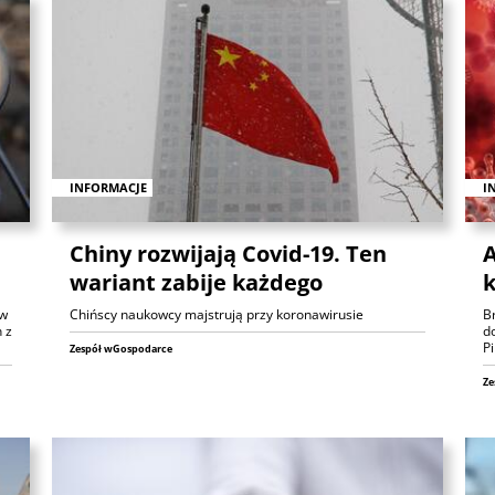
INFORMACJE
I
Chiny rozwijają Covid-19. Ten
A
wariant zabije każdego
k
ów
Chińscy naukowcy majstrują przy koronawirusie
Br
 z
d
Pi
Zespół wGospodarce
Ze