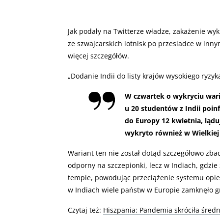
Jak podały na Twitterze władze, zakażenie wy
ze szwajcarskich lotnisk po przesiadce w inn
więcej szczegółów.
„
Dodanie Indii do listy krajów wysokiego ryzyka
W czwartek o wykryciu wari
u 20 studentów z Indii poin
do Europy 12 kwietnia, ląd
wykryto również w Wielkiej 
Wariant ten nie został dotąd szczegółowo zbada
odporny na szczepionki, lecz w Indiach, gdzie
tempie, powodując przeciążenie systemu opiek
w Indiach wiele państw w Europie zamknęło gr
Czytaj też:
Hiszpania: Pandemia skróciła średni