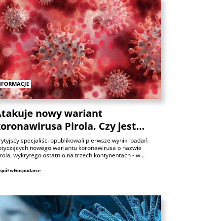
Analizy
NFORMACJE
takuje nowy wariant
ANALIZY
oronawirusa Pirola. Czy jest…
Czy rynek pracy w USA ma
ytyjscy specjaliści opublikowali pierwsze wyniki badań
otyczących nowego wariantu koronawirusa o nazwie
problemy?
rola, wykrytego ostatnio na trzech kontynentach - w…
6 sierpnia 2026
Maciej Przygórzewski
spół wGospodarce
ANALIZY
Ulga na rynkach: porozumienie
wokół Cieśniny Ormuz?
Michał Stajniak
6 sierpnia 2026