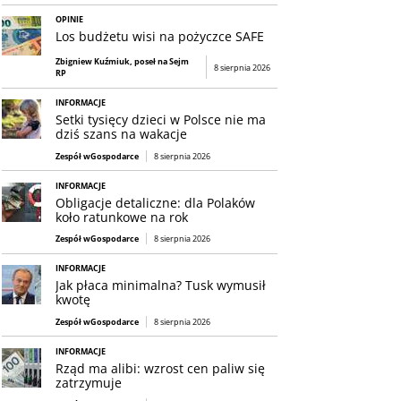
OPINIE
Los budżetu wisi na pożyczce SAFE
Zbigniew Kuźmiuk, poseł na Sejm
8 sierpnia 2026
RP
INFORMACJE
Setki tysięcy dzieci w Polsce nie ma
dziś szans na wakacje
Zespół wGospodarce
8 sierpnia 2026
INFORMACJE
Obligacje detaliczne: dla Polaków
koło ratunkowe na rok
Zespół wGospodarce
8 sierpnia 2026
INFORMACJE
Jak płaca minimalna? Tusk wymusił
kwotę
Zespół wGospodarce
8 sierpnia 2026
INFORMACJE
Rząd ma alibi: wzrost cen paliw się
zatrzymuje