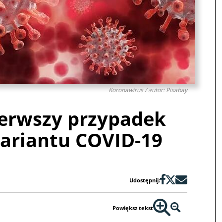
Koronawirus / autor: Pixabay
ierwszy przypadek
wariantu COVID-19
Udostępnij:
Powiększ tekst