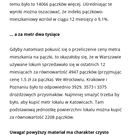
temu było to 14066 pączków więcej. Uśredniając te
wyniki można oszacować, że indeks pączkowo-
mieszkaniowy wzrósł w ciągu 12 miesięcy o 9,1%.
… a za metr dwa tysiące
Gdyby natomiast pokusić się o przeliczenie ceny metra
mieszkania na pączki, to okazałoby się, że w Warszawie
używane lokum sprzedawało się w ostatnich 12
miesiącach za równowartość 4947 pączków (przyjmując
cenę 1,5 zł za pączka). We Wrocławiu, Krakowie i
Poznaniu było to odpowiednio 3929, 3573 i 3375
drożdżowych przysmaków. Najmniej smażyć trzeba by
było, aby kupić metr lokalu w Katowicach. Tam
podstawową jednostkę powierzchni lokalu można kupić
za równowartość 2208 pączków.
Uwaga! powyższy materiał ma charakter czysto