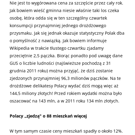
Nie jest to wygórowana cena za szczęście przez cały rok.
Jak bowiem wieść gminna niesie właśnie taki los czeka
osobę, która odda się w ten szczególny czwartek
konsumpcji przynajmniej jednego drożdżowego
przysmaku. Jak się jednak okazuje statystyczny Polak dba
o pomyślność z nawiązką. Jak bowiem informuje
Wikipedia w trakcie tłustego czwartku zjadamy
przeciętnie 2,5 pączka. Biorąc ponadto pod uwagę dane
GUS o liczbie ludności (najświeższe pochodzą z 31
grudnia 2011 roku) można przyjąć, że dziś zostanie
zjedzonych przynajmniej 96,3 milionów pączków. Na te
drożdżowe delikatesy Polacy wydać dziś mogą więc aż
144,5 miliony złotych! Przed rokiem wydatki można było
oszacować na 143 mln, a w 2011 roku 134 mln złotych.
Polacy „zjedzą" o 88 mieszkań więcej
W tym samym czasie ceny mieszkań spadły o około 12%.