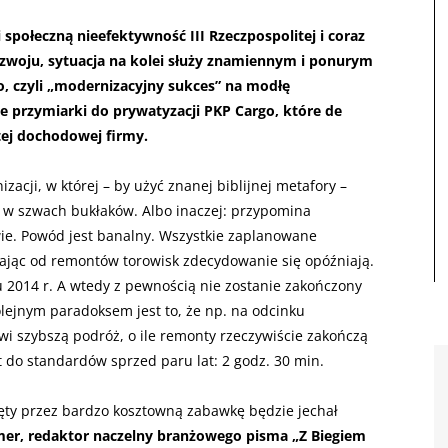
społeczną nieefektywność III Rzeczpospolitej i coraz
ozwoju, sytuacja na kolei służy znamiennym i ponurym
, czyli „modernizacyjny sukces” na modłę
e przymiarki do prywatyzacji PKP Cargo, które de
 tej dochodowej firmy.
acji, w której – by użyć znanej biblijnej metafory –
h w szwach bukłaków. Albo inaczej: przypomina
ie. Powód jest banalny. Wszystkie zaplanowane
nając od remontów torowisk zdecydowanie się opóźniają.
 2014 r. A wtedy z pewnością nie zostanie zakończony
lejnym paradoksem jest to, że np. na odcinku
 szybszą podróż, o ile remonty rzeczywiście zakończą
ót do standardów sprzed paru lat: 2 godz. 30 min.
gnięty przez bardzo kosztowną zabawkę będzie jechał
mer, redaktor naczelny branżowego pisma „Z Biegiem