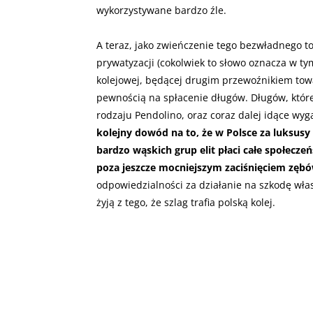
wykorzystywane bardzo źle.
A teraz, jako zwieńczenie tego bezwładnego t
prywatyzacji (cokolwiek to słowo oznacza w tym
kolejowej, będącej drugim przewoźnikiem tow
pewnością na spłacenie długów. Długów, któr
rodzaju Pendolino, oraz coraz dalej idące wyga
kolejny dowód na to, że w Polsce za luksusy 
bardzo wąskich grup elit płaci całe społecze
poza jeszcze mocniejszym zaciśnięciem zębó
odpowiedzialności za działanie na szkodę wła
żyją z tego, że szlag trafia polską kolej.