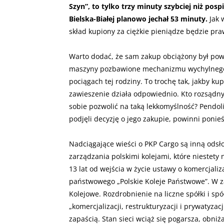
Szyn”, to tylko trzy minuty szybciej niż posp
Bielska-Białej planowo jechał 53 minuty.
Jak 
skład kupiony za ciężkie pieniądze będzie pra
Warto dodać, że sam zakup obciążony był pow
maszyny pozbawione mechanizmu wychylnego 
pociągach tej rodziny. To trochę tak, jakby ku
zawieszenie działa odpowiednio. Kto rozsąd
sobie pozwolić na taką lekkomyślność? Pendoli
podjęli decyzję o jego zakupie, powinni ponie
Nadciągające wieści o PKP Cargo są inną odsł
zarządzania polskimi kolejami, które nieste
13 lat od wejścia w życie ustawy o komercjaliza
państwowego „Polskie Koleje Państwowe”. W za
Kolejowe. Rozdrobnienie na liczne spółki i sp
„komercjalizacji, restrukturyzacji i prywatyzac
zapaścią. Stan sieci wciąż się pogarsza, obni