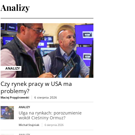
Analizy
ANALIZY
Czy rynek pracy w USA ma
problemy?
6 sierpnia 2026
Maciej Przygórzewski
ANALIZY
Ulga na rynkach: porozumienie
wokół Cieśniny Ormuz?
Michał Stajniak
6 sierpnia 2026
ANALIZY