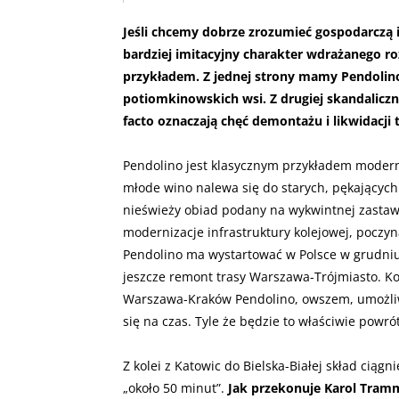
Jeśli chcemy dobrze zrozumieć gospodarczą i 
bardziej imitacyjny charakter wdrażanego r
przykładem. Z jednej strony mamy Pendolino
potiomkinowskich wsi. Z drugiej skandaliczn
facto oznaczają chęć demontażu i likwidacji
Pendolino jest klasycznym przykładem moderniz
młode wino nalewa się do starych, pękającyc
nieświeży obiad podany na wykwintnej zastaw
modernizacje infrastruktury kolejowej, poczy
Pendolino ma wystartować w Polsce w grudniu
jeszcze remont trasy Warszawa-Trójmiasto. Ko
Warszawa-Kraków Pendolino, owszem, umożliwi
się na czas. Tyle że będzie to właściwie powr
Z kolei z Katowic do Bielska-Białej skład cią
„około 50 minut”.
Jak przekonuje Karol Tram