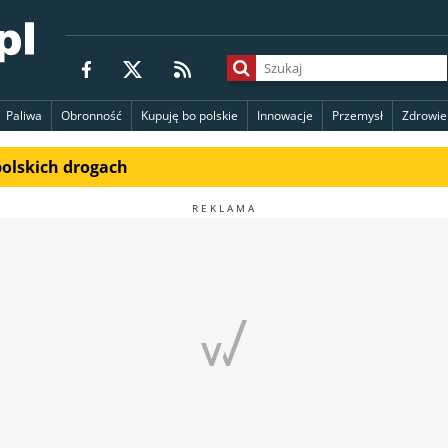
Paliwa
Obronność
Kupuję bo polskie
Innowacje
Przemysł
Zdrowie
polskich drogach