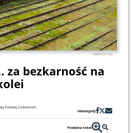
www.sxc.hu
.. za bezkarność na
kolei
y Polskiej Codziennie”,
Udostępnij:
Powiększ tekst