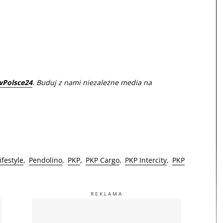
wPolsce24
. Buduj z nami niezależne media na
lifestyle
Pendolino
PKP
PKP Cargo
PKP Intercity
PKP