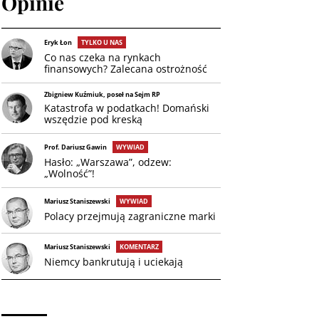
Opinie
Eryk Łon
TYLKO U NAS
Co nas czeka na rynkach
finansowych? Zalecana ostrożność
Zbigniew Kuźmiuk, poseł na Sejm RP
Katastrofa w podatkach! Domański
wszędzie pod kreską
Prof. Dariusz Gawin
WYWIAD
Hasło: „Warszawa”, odzew:
„Wolność”!
Mariusz Staniszewski
WYWIAD
Polacy przejmują zagraniczne marki
Mariusz Staniszewski
KOMENTARZ
Niemcy bankrutują i uciekają