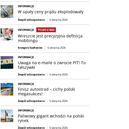
INFORMACJE
W upały ceny prądu eksplodowały
Zespół wGospodarce
6 sierpnia 2026
INFORMACJE
TYLKO U NAS
Wreszcie jest precyzyjna definicja
mobbingu
Grzegorz Szafraniec
6 sierpnia 2026
INFORMACJE
Uwaga na e-maile o zwrocie PIT! To
fałszywki
Zespół wGospodarce
6 sierpnia 2026
INFORMACJE
Finisz autostrad – cichy polski
megasukces!
Zespół wGospodarce
6 sierpnia 2026
INFORMACJE
Paliwowy gigant wchodzi na polski
rynek
Zespół wGospodarce
6 sierpnia 2026