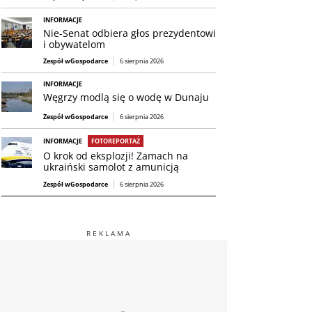
INFORMACJE
Nie-Senat odbiera głos prezydentowi
i obywatelom
Zespół wGospodarce
6 sierpnia 2026
INFORMACJE
Węgrzy modlą się o wodę w Dunaju
Zespół wGospodarce
6 sierpnia 2026
INFORMACJE
FOTOREPORTAŻ
O krok od eksplozji! Zamach na
ukraiński samolot z amunicją
Zespół wGospodarce
6 sierpnia 2026