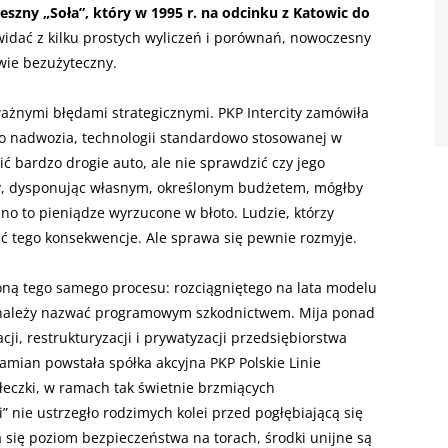
ieszny „Soła”, który w 1995 r. na odcinku z Katowic do
widać z kilku prostych wyliczeń i porównań, nowoczesny
wie bezużyteczny.
ażnymi błędami strategicznymi. PKP Intercity zamówiła
nadwozia, technologii standardowo stosowanej w
pić bardzo drogie auto, ale nie sprawdzić czy jego
ny, dysponując własnym, określonym budżetem, mógłby
no to pieniądze wyrzucone w błoto. Ludzie, którzy
ść tego konsekwencje. Ale sprawa się pewnie rozmyje.
oną tego samego procesu: rozciągniętego na lata modelu
ty należy nazwać programowym szkodnictwem. Mija ponad
cji, restrukturyzacji i prywatyzacji przedsiębiorstwa
mian powstała spółka akcyjna PKP Polskie Linie
ółeczki, w ramach tak świetnie brzmiących
ji” nie ustrzegło rodzimych kolei przed pogłębiającą się
ża się poziom bezpieczeństwa na torach, środki unijne są