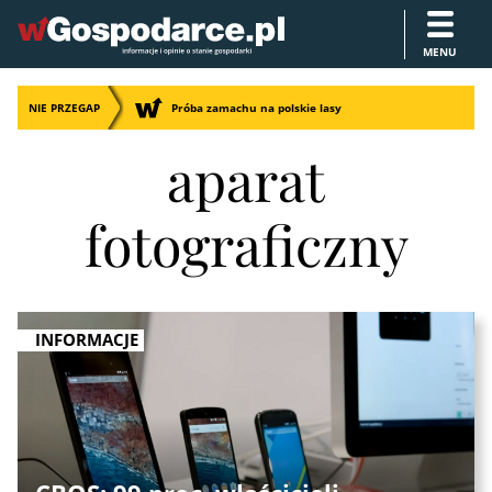
MENU
NIE PRZEGAP
Próba zamachu na polskie lasy
aparat
fotograficzny
INFORMACJE