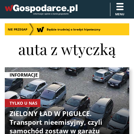
MENU
NIE PRZEGAP
Będzie trudniej o kredyt hipoteczny
auta z wtyczką
INFORMACJE
TYLKO U NAS
ZIELONY ŁAD W PIGUŁCE.
Transport nieemisyjny, czyli
samochód zostaw w garażu