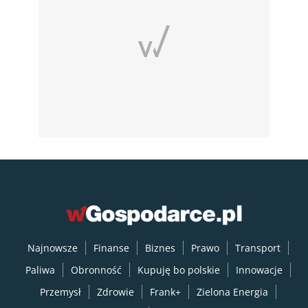
Najnowsze
Finanse
Biznes
Prawo
Transport
Paliwa
Obronność
Kupuję bo polskie
Innowacje
Przemysł
Zdrowie
Frank+
Zielona Energia