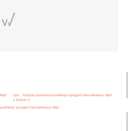
błęd
Ups… Podczas pobierania publikacji wystąpił nieoczekiwany błęd
o kodzie: 0.
ublikacji wystąpił nieoczekiwany błęd