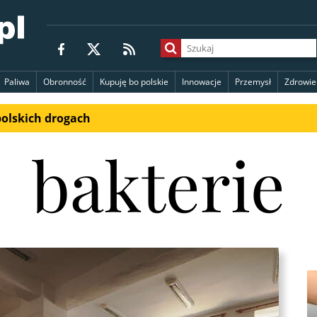
Paliwa
Obronność
Kupuję bo polskie
Innowacje
Przemysł
Zdrowie
polskich drogach
bakterie