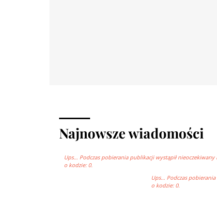
Najnowsze wiadomości
Ups… Podczas pobierania publikacji wystąpił nieoczekiwany 
o kodzie: 0.
Ups… Podczas pobierania p
o kodzie: 0.