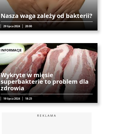
Nasza waga zależy od bakterii?
29 lipca 2024
20:00
INFORMACJE
Wykryte w mięsie
superbakterie to problem dla
zdrowia
19 lipca 2024
18:25
REKLAMA