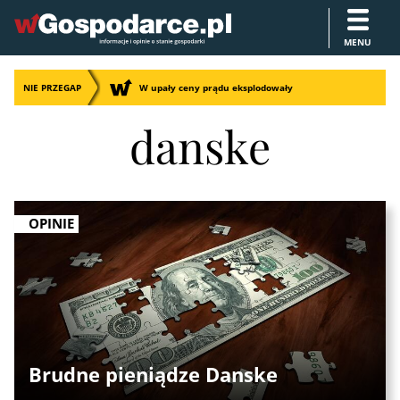
MENU
NIE PRZEGAP
W upały ceny prądu eksplodowały
danske
OPINIE
Brudne pieniądze Danske