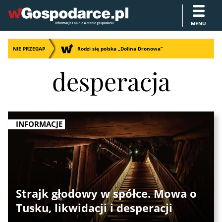
MENU
NIE PRZEGAP
Rodzi się polska „Dolina Dronowa”
desperacja
INFORMACJE
Strajk głodowy w spółce. Mowa o
Tusku, likwidacji i desperacji