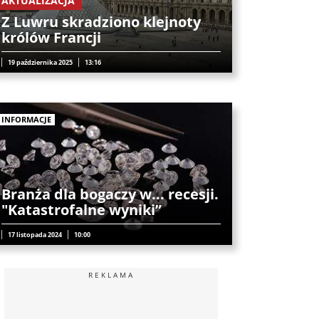
AKTUALIZACJA
Z Luwru skradziono klejnoty
królów Francji
19 października 2025
13:16
INFORMACJE
Branża dla bogaczy w... recesji.
"Katastrofalne wyniki”
17 listopada 2024
10:00
REKLAMA