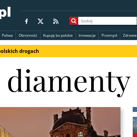
Paliwa
Obronność
Kupuję bo polskie
Innowacje
Przemysł
Zdrowie
polskich drogach
diamenty