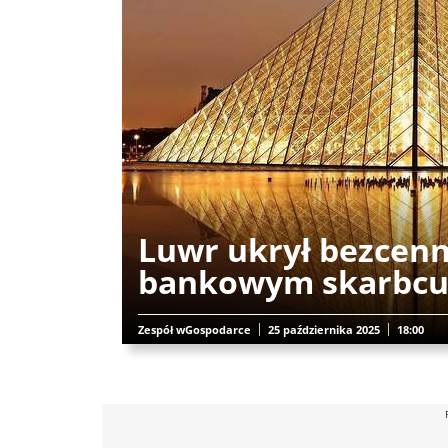
Luwr ukrył bezcen
bankowym skarbc
Zespół wGospodarce
25 października 2025
18:00