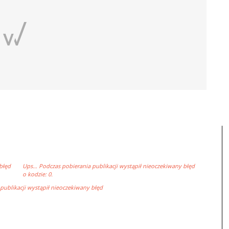
błęd
Ups… Podczas pobierania publikacji wystąpił nieoczekiwany błęd
o kodzie: 0.
ublikacji wystąpił nieoczekiwany błęd