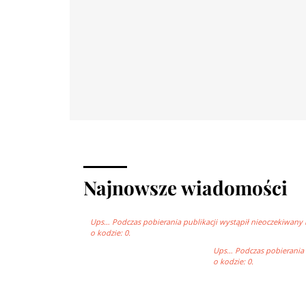
Najnowsze wiadomości
Ups… Podczas pobierania publikacji wystąpił nieoczekiwany 
o kodzie: 0.
Ups… Podczas pobierania p
o kodzie: 0.