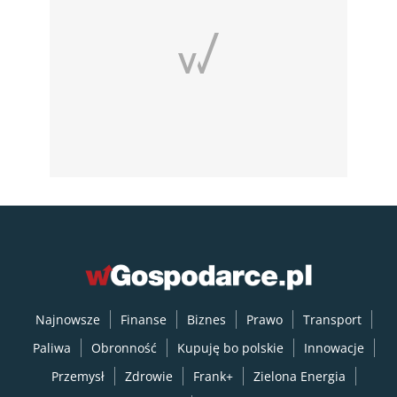
Najnowsze
Finanse
Biznes
Prawo
Transport
Paliwa
Obronność
Kupuję bo polskie
Innowacje
Przemysł
Zdrowie
Frank+
Zielona Energia