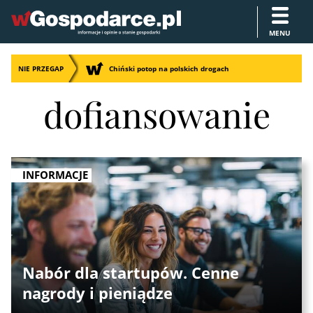
MENU
NIE PRZEGAP
Chiński potop na polskich drogach
dofiansowanie
INFORMACJE
Nabór dla startupów. Cenne
nagrody i pieniądze