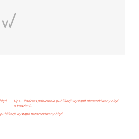
błęd
Ups… Podczas pobierania publikacji wystąpił nieoczekiwany błęd
o kodzie: 0.
ublikacji wystąpił nieoczekiwany błęd