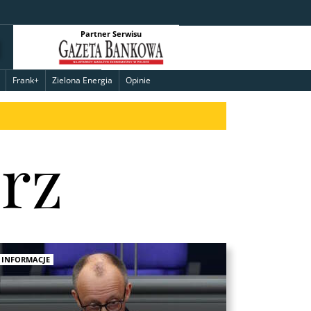
Partner Serwisu
Frank+
Zielona Energia
Opinie
erz
INFORMACJE