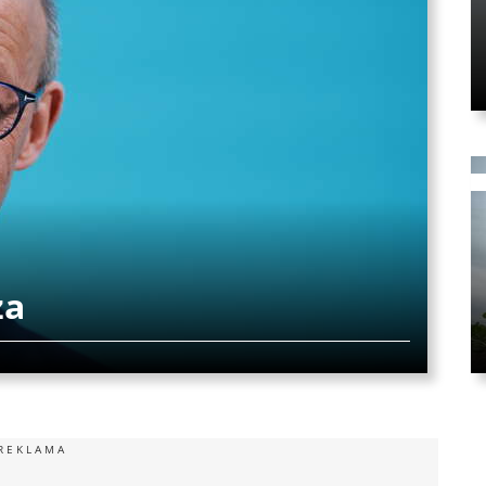
za
REKLAMA