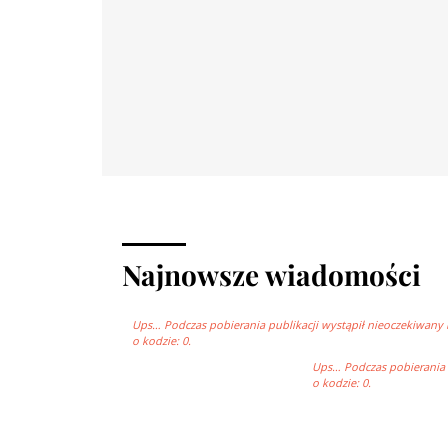
Najnowsze wiadomości
Ups… Podczas pobierania publikacji wystąpił nieoczekiwany 
o kodzie: 0.
Ups… Podczas pobierania p
o kodzie: 0.