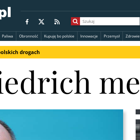
Paliwa
Obronność
Kupuję bo polskie
Innowacje
Przemysł
Zdrowie
polskich drogach
iedrich m