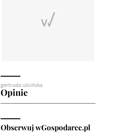
gertruda uścińska
Opinie
Obserwuj wGospodarce.pl