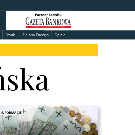
Partner Serwisu
Frank+
Zielona Energia
Opinie
ńska
INFORMACJE