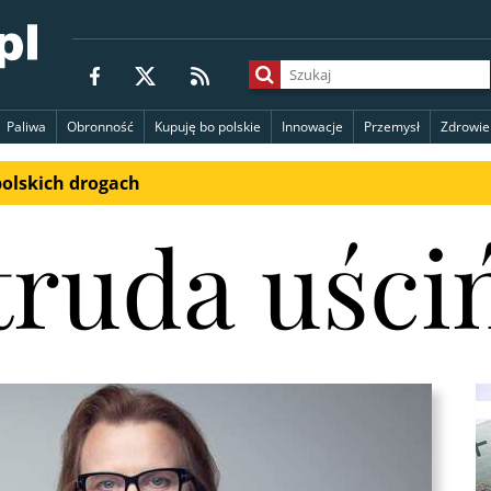
Paliwa
Obronność
Kupuję bo polskie
Innowacje
Przemysł
Zdrowie
polskich drogach
truda uści