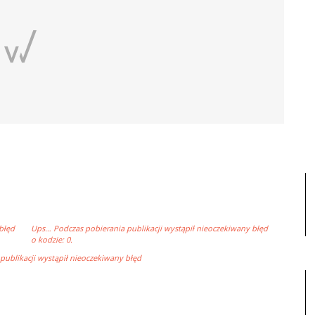
błęd
Ups… Podczas pobierania publikacji wystąpił nieoczekiwany błęd
o kodzie: 0.
ublikacji wystąpił nieoczekiwany błęd