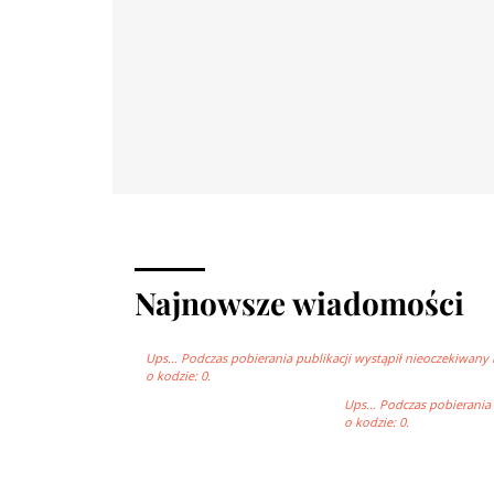
Najnowsze wiadomości
Ups… Podczas pobierania publikacji wystąpił nieoczekiwany 
o kodzie: 0.
Ups… Podczas pobierania p
o kodzie: 0.