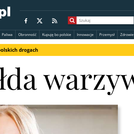
Paliwa
Obronność
Kupuję bo polskie
Innowacje
Przemysł
Zdrowie
polskich drogach
ełda warzy