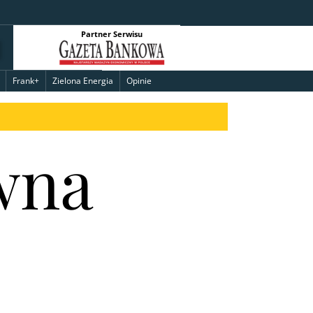
Partner Serwisu
Frank+
Zielona Energia
Opinie
wna