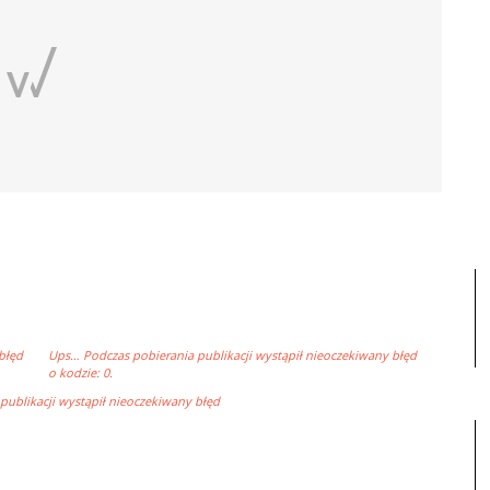
błęd
Ups… Podczas pobierania publikacji wystąpił nieoczekiwany błęd
o kodzie: 0.
ublikacji wystąpił nieoczekiwany błęd