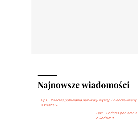
Najnowsze wiadomości
Ups… Podczas pobierania publikacji wystąpił nieoczekiwany 
o kodzie: 0.
Ups… Podczas pobierania p
o kodzie: 0.