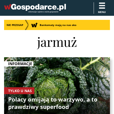
MENU
NIE PRZEGAP
Bankomaty mają na nas oko
jarmuż
INFORMACJE
TYLKO U NAS
Polacy omijają to warzywo, a to
prawdziwy superfood