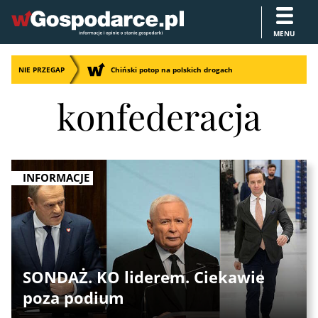
MENU
NIE PRZEGAP
Chiński potop na polskich drogach
konfederacja
INFORMACJE
SONDAŻ. KO liderem. Ciekawie
poza podium