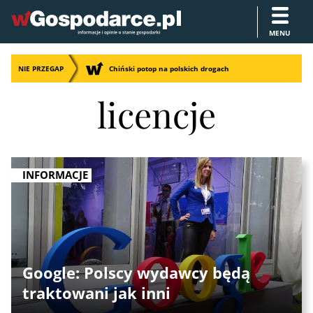
MENU
NIE PRZEGAP
Chiński potop na polskich drogach
licencje
INFORMACJE
Google: Polscy wydawcy będą
traktowani jak inni