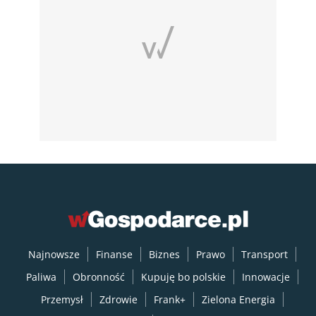
Najnowsze
Finanse
Biznes
Prawo
Transport
Paliwa
Obronność
Kupuję bo polskie
Innowacje
Przemysł
Zdrowie
Frank+
Zielona Energia