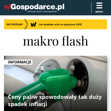
MENU
NIE PRZEGAP
Los budżetu wisi na pożyczce SAFE
makro flash
INFORMACJE
Ceny paliw spowodowały tak duży
spadek inflacji