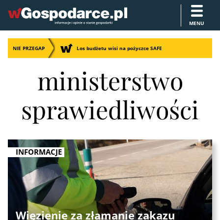
MENU
NIE PRZEGAP
Los budżetu wisi na pożyczce SAFE
ministerstwo
sprawiedliwości
INFORMACJE
Więzienie za złamanie zakazu