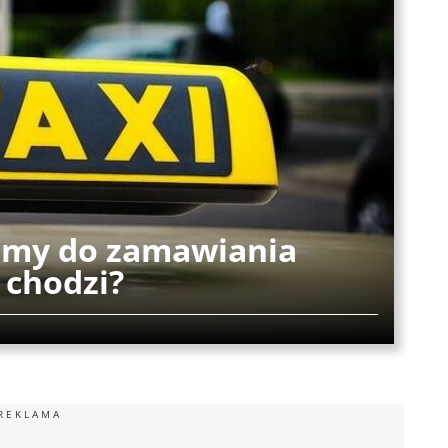
ormy do zamawiania
 chodzi?
REKLAMA