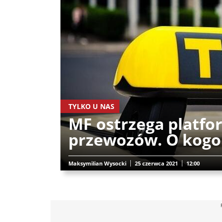
TYLKO U NAS
MF ostrzega platf
przewozów. O kogo
Maksymilian Wysocki
25 czerwca 2021
12:00