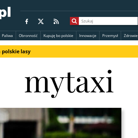
Paliwa
Obronność
Kupuję bo polskie
Innowacje
Przemysł
Zdrowie
polskie lasy
mytaxi