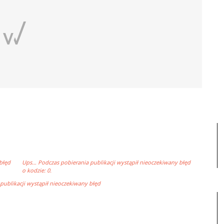
błęd
Ups… Podczas pobierania publikacji wystąpił nieoczekiwany błęd
o kodzie: 0.
ublikacji wystąpił nieoczekiwany błęd