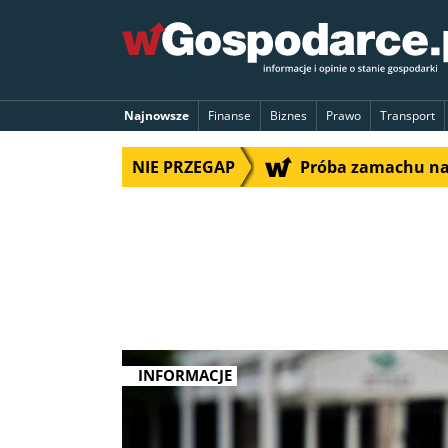
Najnowsze
Finanse
Biznes
Prawo
Transport
NIE PRZEGAP
Próba zamachu na 
INFORMACJE