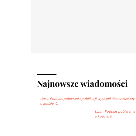
Najnowsze wiadomości
Ups… Podczas pobierania publikacji wystąpił nieoczekiwany 
o kodzie: 0.
Ups… Podczas pobierania p
o kodzie: 0.