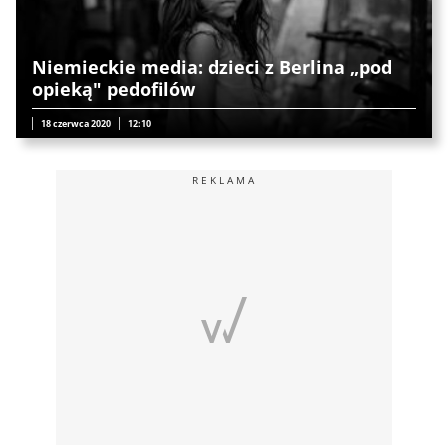
Niemieckie media: dzieci z Berlina „pod
opieką" pedofilów
18 czerwca 2020
12:10
REKLAMA