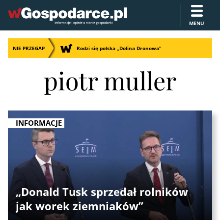
MENU
NIE PRZEGAP
Rodzi się polska „Dolina Dronowa”
piotr muller
INFORMACJE
„Donald Tusk sprzedał rolników
jak worek ziemniaków”