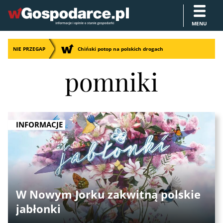
MENU
NIE PRZEGAP
Chiński potop na polskich drogach
pomniki
INFORMACJE
W Nowym Jorku zakwitną polskie
jabłonki