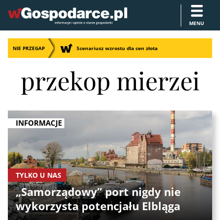
MENU
NIE PRZEGAP
Scenariusz wzrostu dla cen złota
przekop mierzei
INFORMACJE
TYLKO U NAS
„Samorządowy” port nigdy nie
wykorzysta potencjału Elbląga