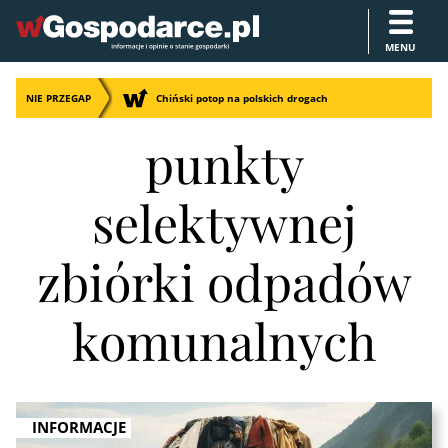
MENU
NIE PRZEGAP
Chiński potop na polskich drogach
punkty
selektywnej
zbiórki odpadów
komunalnych
INFORMACJE