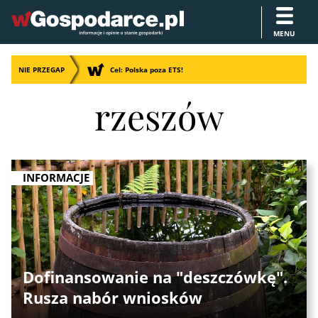
MENU
NIE PRZEGAP
Cel: Polska poza ETS!
rzeszów
INFORMACJE
Dofinansowanie na "deszczówkę".
Rusza nabór wniosków